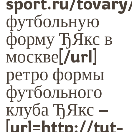
sport.ru/tovary
футбольную
форму ЂЯкс в
москве[/url]
ретро формы
футбольного
клуба ЂЯкс –
[url=http://tut-