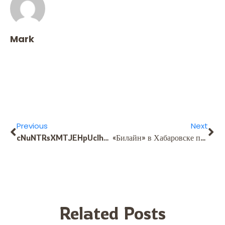
Mark
Previous
Next
cNuNTRsXMTJEHpUcIhOkEDPz
«Билайн» в Хабаровске предоставляют: • высокоскоростной интернет до 500 Мбит/с; • быстрое подключение за 1 день; • Подбор оптимального пакета услуг под ваши задачи; • Анализ технической доступности по вашему адресу. [url=https://khabarovsk-beeline.ru/]провести интернет билайн в квартиру[/url] подключение интернета билайн – [url=https://www.khabarovsk-beeline.ru/]https://www.khabarovsk-beeline.ru[/url] [url=https://toolbarqueries.google.im/url?q=https://khabarovsk-beeline.ru/]https://maps.google.ki/url?q=https://khabarovsk-beeline.ru/[/url] [url=http://www2.saganet.ne.jp/cgi-bin/hatto/board/wwwboard.pl/www.pelsh.forum24.ru/www.php.ru/www.frei-diplom11.ru/www.stretch-ceilings-samara.ru/www.dzen.ru/a/www.dzen.ru/a/aPFFa3ZMdGVq1wVQ/www.telegra.ph/www.reiting-seo-kompaniy.ru/url]Высокоскоростной интернет и телевидение от «Билайн» в Хабаровске[/url] 9f030f2
Related Posts