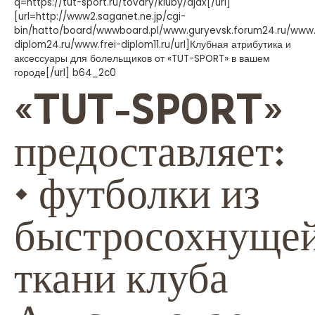
q=https://tut-sport.ru/tovary/kluby/ajax[/url]
[url=http://www2.saganet.ne.jp/cgi-
bin/hatto/board/wwwboard.pl/www.guryevsk.forum24.ru/www.
diplom24.ru/www.frei-diplom11.ru/url]Клубная атрибутика и
аксессуары для болельщиков от «TUT-SPORT» в вашем
городе[/url] b64_2c0
«TUT-SPORT»
предоставляет:
• футболки из
быстросохнуще
ткани клуба