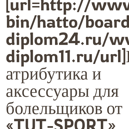
[url=http://ww
bin/hatto/boa
diplom24.ru/w
diplom11.ru/url
атрибутика и
аксессуары для
болельщиков от
«TUT-SPORT»