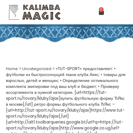
0
Home
>
Uncategorized
>
«TUT-SPORT» предоставляет: •
футболки из быстросохнущей ткани клуба Аякс; • товары для
взрослых, детей и женщин; • Определение оптимального
комплекта экипировки под ваш клуб и бюджет; • Проверку
ассортимента в нужной категории. [url=https://tut-
sport.ru/tovary/kluby/ajax]купить футбольную форму ЂЯкс
в москве[/url] ретро формы футбольного клуба ЂЯкс –
[url=http://tut-sport.ru/tovary/kluby/ajax]https://www.tut-
sport.ru/tovary/kluby/ajax[/url]
[url=http://alt1.toolbarqueries.google.bt/url?q=https://tut-
sport.ru/tovary/kluby/ajax]http://www.google.co.ug/url?