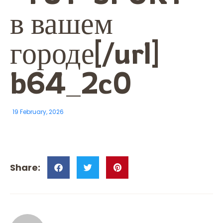
в вашем
городе[/url]
b64_2c0
19 February, 2026