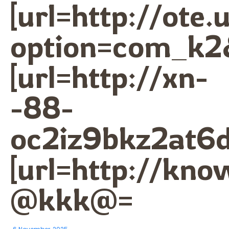
[url=http://ote
option=com_k2&
[url=http://xn-
-88-
oc2iz9bkz2at6d
[url=http://kno
@kkk@=