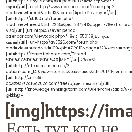
[url=https://tinyurl.com/platipomiru]Оплата сервисов с
карты[/url] [url=http://www.dargonro.com/forum.php?
mod=viewthread&tid=113&extra=]Apple Pay карта[/url]
[url=https://sb100.net/forum.php?
mod=viewthread&tid=22135&pid=38784&page=77&extra=#pi
Visa[/url] [url=https://seven.period-
calendar.com/viewtopic.php?f=8&t=550178]Выпуск
карты[/url] [url=http://av3526.com/forum.php?
mod=viewthread&tid=109&pid=212010&page=223&extra=page%
[url=https://forum.illphated.com/Thread-
%D0%9C%D0%98%D0%A0]МИР[/url] 23c1b61
[url=http://ote.unmsm.edu.pe/?
option=com_k2&view=itemlist&task=user&id=17017]Криптокоше
[url=http://xn--88-
oc2iz9bkz2at6d262a.com/free/6]криптовалюта[/url]
[url=http://knowledge.thinkingstorm.com/UserProfile/tabid/57/
@kkk@=
[img]https://
Есть тут кто не