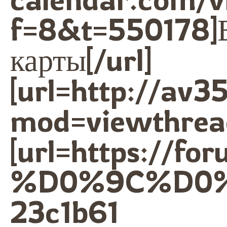
f=8&t=550178]
карты[/url]
[url=http://av
mod=viewthrea
[url=https://fo
%D0%9C%D0%9
23c1b61