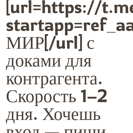
[url=https://t.
startapp=ref_a
МИР[/url] с
доками для
контрагента.
Скорость 1–2
дня. Хочешь
вход — пиши