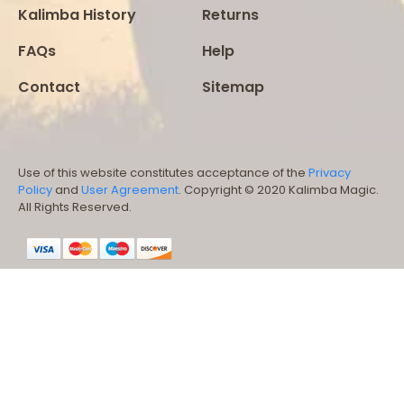
Kalimba History
Returns
FAQs
Help
Contact
Sitemap
Use of this website constitutes acceptance of the
Privacy
Policy
and
User Agreement
. Copyright © 2020 Kalimba Magic.
All Rights Reserved.