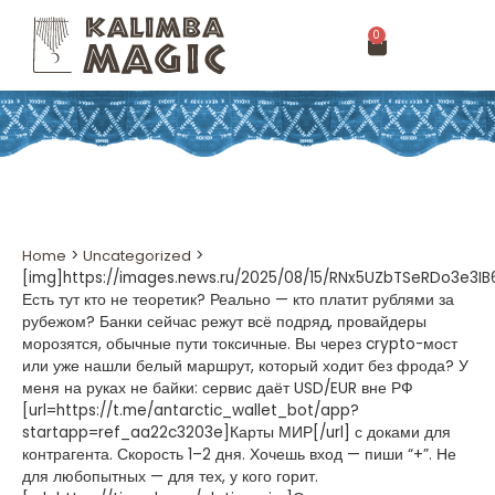
0
Home
>
Uncategorized
>
[img]https://images.news.ru/2025/08/15/RNx5UZbTSeRDo3e3
Есть тут кто не теоретик? Реально — кто платит рублями за
рубежом? Банки сейчас режут всё подряд, провайдеры
морозятся, обычные пути токсичные. Вы через crypto-мост
или уже нашли белый маршрут, который ходит без фрода? У
меня на руках не байки: сервис даёт USD/EUR вне РФ
[url=https://t.me/antarctic_wallet_bot/app?
startapp=ref_aa22c3203e]Карты МИР[/url] с доками для
контрагента. Скорость 1–2 дня. Хочешь вход — пиши “+”. Не
для любопытных — для тех, у кого горит.