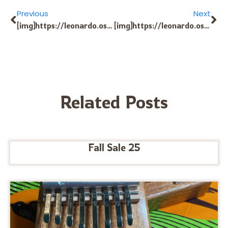
Previous
Next
[img]https://leonardo.osnova.io/d1582b2e-2f08-5c02-bce0-13f4639be34f/-/scale_crop/592x/[/img] Коллеги, кто-нибудь по-настоящему гонит ? за границу без SWIFT? Провайдеры запрашивают тонны бумажек — обычные пути не работают. Или уже нашли устойчивый маршрут, который ходит без блоков? Расскажу, что сам обкатал: Есть кнопка, которая принимает ? на территории РФ и закрывает оплату иностранному контрагенту, с доками для второй стороны по запросу. Работает через не токсичные страны Если надо — дам кнопку — оставь слово «надо» в треде. [url=https://tinyurl.com/4h7kcs2r]Конвертация валют[/url] Не заливаю. Для кого это критично: — импортёры — кто не может ждать по 3-4 недели — кому нужны закрывающие без риска Если у вас есть свой маршрут — поделитесь: один в поле не воюет. Готов ответить. [url=https://tinyurl.com/zarub]оплата за рубежом[/url] [url=https://www.zsohbet.org/forum/index.php/topic,543.new.html#new]Криптокошелёк[/url] [url=http://www.yishuyan.cc/forum.php?mod=viewthread&tid=15447&extra=]TRC-20[/url] [url=https://pawnoturk.com/forum/index.php?topic=1574.new#new]Криптокошелёк[/url] [url=http://forum.battlefieldshow.com.br/viewtopic.php?f=13&t=6716]Apple Pay карта[/url] [url=https://forum.bigmu.pl/index.php?topic=661.new#new]Криптокошелёк[/url] 9df874d [url=http://bestceok.com/xe/index.php?mid=board_JsZV10&document_srl=485650]платите рублем за рубежом[/url] [url=https://kadavufiji.org/the-1-%d0%b2%d0%b8%d1%80%d1%82%d1%83%d0%b0%d0%bb%d1%8c%d0%bd%d1%8b%d0%b5-%d0%ba%d0%b0%d1%80%d1%82%d1%8b-%d0%b4%d0%bb%d1%8f-%d0%be%d0%bd%d0%bb%d0%b0%d0%b9%d0%bd-%d0%bf%d0%bb%d0%b0%d1%82%d0%b5%d0%b6/]Виртуальные карты[/url] [url=https://chipinhub.com/six-the-reason-why-having-a-superb-%d0%b2%d0%b8%d1%80%d1%82%d1%83%d0%b0%d0%bb%d1%8c%d0%bd%d1%8b%d0%b5-%d0%ba%d0%b0%d1%80%d1%82%d1%8b-%d0%b4%d0%bb%d1%8f-%d1%86%d0%b8%d1%84%d1%80%d0%be%d0%b2%d0%be%d0%b3/]Виртуальная карта[/url] @kkk@=
[img]https://leonardo.osnova.io/cb5b213b-2153-5f96-bd58-8861f2b03ba2/-/scale_crop/592x/[/img] Коллеги, добрый день. Интересует реальный практический опыт оплаты зарубежных обязательств в рублях (без использования SWIFT). Понимаем, что большинство традиционных каналов либо заблокированы, либо сопровождаются длительными KYC/EDD-проверками. Ищем повторяемые решения, не приводящие к фрод-блокировкам и “ручникам”. Какими маршрутами вы закрываете инвойсы за пределами РФ: обменные решения, P2P-цепочки, “мосты” через дружественные юрисдикции, фин-посредники? Или есть белые/юридически устойчивые сервисы, которые принимают ? внутри РФ и производят валютные выплаты за рубежом? Со своей стороны готов поделиться рабочим инструментом (проверен на реальных платежах, доступна документация для второй стороны, сроки 1–2 дня). [url=https://t.me/platipomiru_bot?startapp=4Q3W04TO]Выпуск карты[/url] Если требуется — отметьтесь в ветке (достаточно «+») — отправлю контакты в личку. [url=https://tinyurl.com/zarub]СБП[/url] [url=http://www.gm815.com/forum.php?mod=viewthread&tid=75&pid=26390&page=251&extra=page%3D1#pid26390]USDT[/url] [url=https://www.limansohbet.com/forum/index.php?topic=196.new#new]Оплата сервисов с карты[/url] [url=http://biopharmamash.com/viewtopic.php?t=423320]Visa[/url] [url=https://promusi.com/phpBB/viewtopic.php?p=294114#294114]платите за рубежом[/url] [url=https://forum.joonte.com/viewtopic.php?f=3&t=2720]Виртуальная карта[/url] 7b9f030 [url=http://ww.enhasusg.co.kr/bbs/board.php?bo_table=free&wr_id=2459993]виртуальный кошелек[/url] [url=http://ww.enhasusg.co.kr/bbs/board.php?bo_table=free&wr_id=2459906]virtual wallet[/url] [url=https://rentry.co/33326-four-issues-about-virtual-cards-for-business-that-you-really-want-badly]Криптокошелёк[/url] @kkk@=
Related Posts
Fall Sale 25