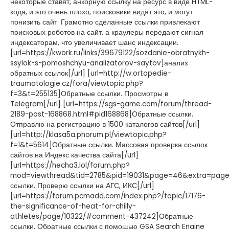
некоторые ставят, анкорную ссылку на ресурс в виде HTML-
кода, и это очень плохо, поисковики видят это, и могут
понизить сайт. Грамотно сделанные ссылки привлекают
поисковых роботов на сайт, а краулеры передают сигнал
индексаторам, что увеличивает шанс индексации.
[url=https://kwork.ru/links/39679122/sozdanie-obratnykh-
ssylok-s-pomoshchyu-analizatorov-saytov]анализ
обратных ссылок[/url] [url=http://w.ortopedie-
traumatologie.cz/fora/viewtopic.php?
f=3&t=255135]Обратные ссылки. Просмотры в
Telegram[/url] [url=https://sgs-game.com/forum/thread-
2189-post-168868.html#pid168868]Обратные ссылки.
Отправлю на регистрацию в 1500 каталогов сайтов[/url]
[url=http://klasa5a.phorum.pl/viewtopic.php?
f=1&t=5614]Обратные ссылки. Массовая проверка ссылок
сайтов на Индекс качества сайта[/url]
[url=https://hecha3.lol/forum.php?
mod=viewthread&tid=2785&pid=19031&page=46&extra=page
ссылки. Проверю ссылки на АГС, ИКС[/url]
[url=https://forum.pcmadd.com/index.php?/topic/17176-
the-significance-of-heat-for-chilly-
athletes/page/10322/#comment-437242]Обратные
ссылки. Обратные ссылки с помощью GSA Search Engine