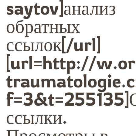
saytov]анализ
обратных
ссылок[/url]
[url=http://w.o
traumatologie.
f=3&t=255135]
ссылки.
Просмотры в