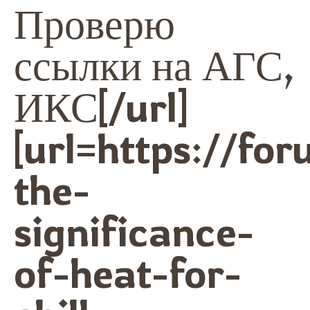
Проверю
ссылки на АГС,
ИКС[/url]
[url=https://f
the-
significance-
of-heat-for-