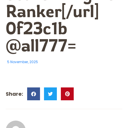
Ranker[/url]
0f23c1b
@all777=
5 November, 2025