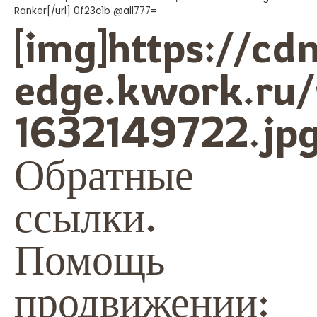
Ranker[/url] 0f23c1b @all777=
[img]https://cd
edge.kwork.ru/
1632149722.jpg
Обратные
ссылки.
Помощь
продвижении: