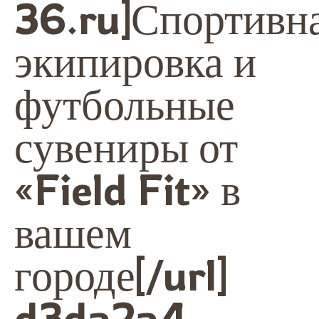
36.ru]Спортивн
экипировка и
футбольные
сувениры от
«Field Fit» в
вашем
городе[/url]
d3da2a4