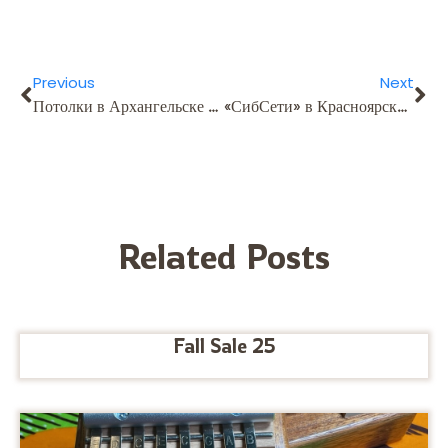
Previous
Next
Потолки в Архангельске — качественно, быстро и с гарантией. Осуществляем проффессиональный монтаж в ванную, на кухню, в комнату, в коридор; Подберем практичный вариант натяжных потолков под интерьер; Выполняем работы любой сложности, предлагаем большой выбор сатиновых полотен. Рассчитаем стоимость — позвоните! Потолки под ключ в комнате — любая сложность. в Архангельском регионе — с установкой за день- [url=https://29-potolok.ru/]натяжные потолки глянцевые в архангельске высота[/url] натяжные потолки в комнату высота – [url=http://29-potolok.ru]https://www.29-potolok.ru[/url] [url=https://clients1.google.com.pr/url?q=https://29-potolok.ru/]https://image.google.so/url?q=https://29-potolok.ru/[/url] [url=http://www2.saganet.ne.jp/cgi-bin/hatto/board/wwwboard.pl/25kat.ru/music/www.frei-diplom11.ru/google.nr/url?q]Качественная установка натяжных потолков в Архангельске: быстро, качественно, с гарантией[/url] df874d3
«СибСети» в Красноярске предоставляют: • интерактивное ТВ; • Точную оценку доступных технологий в вашем доме • Определение оптимального сочетания интернета и ТВ под ваши задачи • Проверку возможности подключения по вашему адресу • Грамотный монтаж роутера • отсутствие скрытых платежей на весь срок обслуживания [url=internet-sibirskie-seti.ru/krasnoyarsk]сибсети подключение интернета[/url] сколько стоит подключить интернет сибсети – [url=https://www.internet-sibirskie-seti.ru /]https://internet-sibirskie-seti.ru/krasnoyarsk[/url] [url=http://maps.google.com.sl/url?q=https://internet-sibirskie-seti.ru/krasnoyarsk]http://www.google.co.ao/url?q=https://internet-sibirskie-seti.ru/krasnoyarsk[/url] [url=http://wbbet88.com/forum.php?mod=viewthread&tid=2882&pid=2618314&page=19008&extra=#pid2618314]Домашний интернет и ТВ от «СибСети» в вашем доме[/url] 030f23c
Related Posts
Fall Sale 25