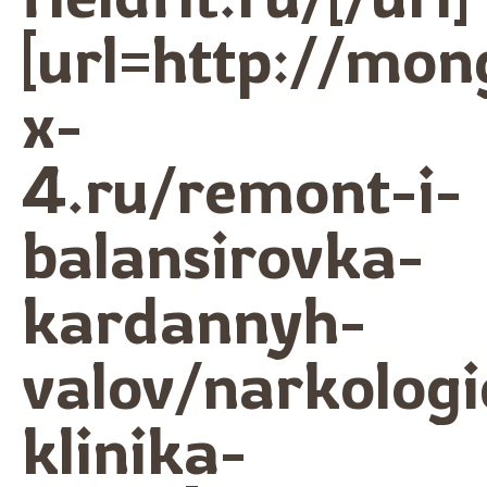
[url=http://mon
x-
4.ru/remont-i-
balansirovka-
kardannyh-
valov/narkolog
klinika-