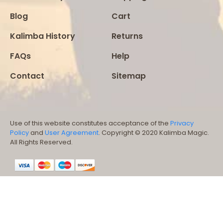
Blog
Cart
Kalimba History
Returns
FAQs
Help
Contact
Sitemap
Use of this website constitutes acceptance of the
Privacy
Policy
and
User Agreement
. Copyright © 2020 Kalimba Magic.
All Rights Reserved.