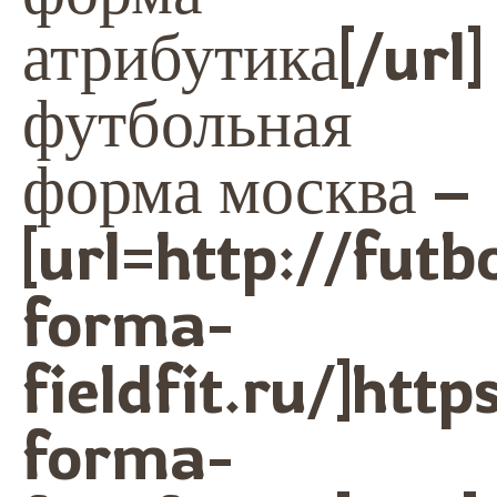
атрибутика[/url]
футбольная
форма москва –
[url=http://futb
forma-
fieldfit.ru/]htt
forma-