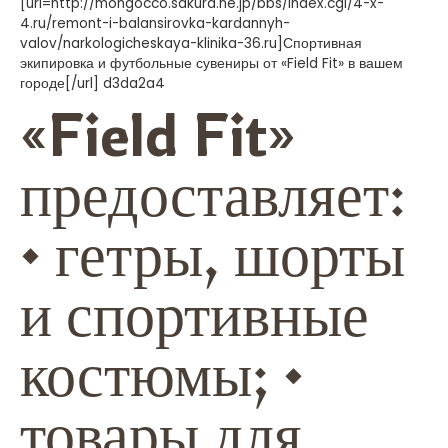
[url=http://mongocco.sakura.ne.jp/bbs/index.cgi/4-x-
4.ru/remont-i-balansirovka-kardannyh-
valov/narkologicheskaya-klinika-36.ru]Спортивная
экипировка и футбольные сувениры от «Field Fit» в вашем
городе[/url] d3da2a4
«Field Fit»
предоставляет:
• гетры, шорты
и спортивные
костюмы; •
товары для