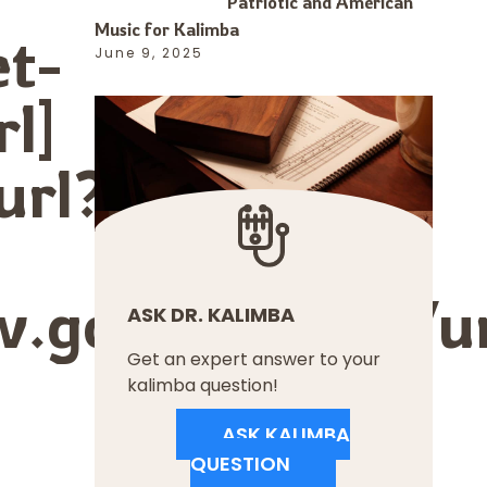
Patriotic and American
Music for Kalimba
et-
June 9, 2025
l]
url?
.google.co.ao/u
ASK DR. KALIMBA
Get an expert answer to your
kalimba question!
ASK KALIMBA
QUESTION