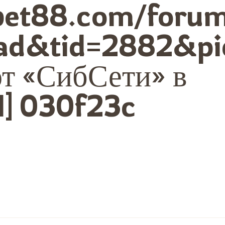
bbet88.com/foru
ad&tid=2882&pi
от «СибСети» в
l] 030f23c