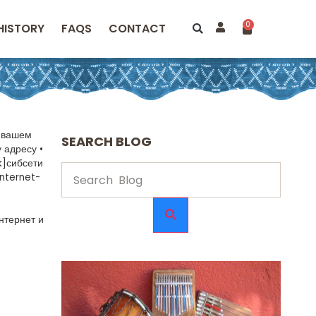
0
HISTORY
FAQS
CONTACT
в вашем
SEARCH BLOG
 адресу •
k]сибсети
internet-
тернет и