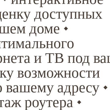
ценку доступных
ашем доме •
птимального
рнета и ТВ под в
рку возможности
 вашему адресу •
аж роутера •