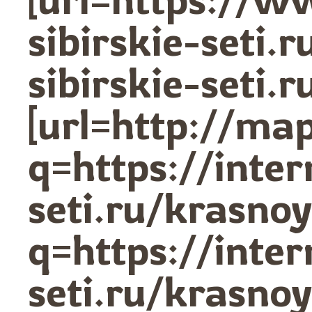
sibirskie-seti.r
sibirskie-seti.
[url=http://ma
q=https://inter
seti.ru/krasno
q=https://inter
seti.ru/krasnoy