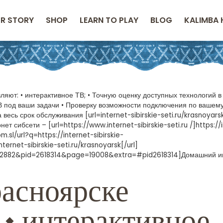
R STORY
SHOP
LEARN TO PLAY
BLOG
KALIMBA 
ляют: • интерактивное ТВ; • Точную оценку доступных технологий 
 под ваши задачи • Проверку возможности подключения по вашему
весь срок обслуживания [url=internet-sibirskie-seti.ru/krasnoyars
т сибсети – [url=https://www.internet-sibirskie-seti.ru /]https://
m.sl/url?q=https://internet-sibirskie-
ternet-sibirskie-seti.ru/krasnoyarsk[/url]
=2882&pid=2618314&page=19008&extra=#pid2618314]Домашний ин
асноярске
 • интерактивное