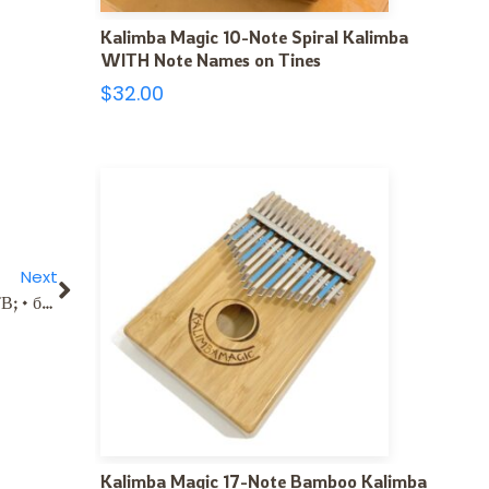
Kalimba Magic 10-Note Spiral Kalimba
WITH Note Names on Tines
$
32.00
Next
«Инсис» в Екатеринбурге предлагают: • интерактивное ТВ; • бесплатный монтаж оборудования; • Определение оптимального пакета услуг под ваши задачи; • Проверку инфраструктуры по вашему адресу. [url=https://insis-internet-podkluchit.ru/]инсис домашний интернет тарифы екатеринбург 2026[/url] интернет инсис подключить домой – [url=http://www.insis-internet-podkluchit.ru]http://insis-internet-podkluchit.ru[/url] [url=http://toolbarqueries.google.no/url?q=https://insis-internet-podkluchit.ru/]https://cse.google.com.kh/url?sa=i&url=https://insis-internet-podkluchit.ru/[/url] [url=http://www2.saganet.ne.jp/cgi-bin/hatto/board/wwwboard.pl/www.chop-ohrana.com/czeny-na-uslugi-ohrany/www.superogorod.ucoz.org/forum/www.educ-ua20.ru/safolv.e.l.u.pc%40haedongacademy.org/www.melbetbonusy.ru/www.kuhni-spb-2.ru/www.frei-diplom2.ru/www.frei-diplom8.ru/www.1xbet-17.com/www.rudik-diplom5.ru/www.zakazat-onlayn-translyaciyu4.ru/reiting-seo-kompanii.ru]Домашний интернет и ТВ от «Инсис» в Екатеринбурге[/url] 7b9f030
Kalimba Magic 17-Note Bamboo Kalimba