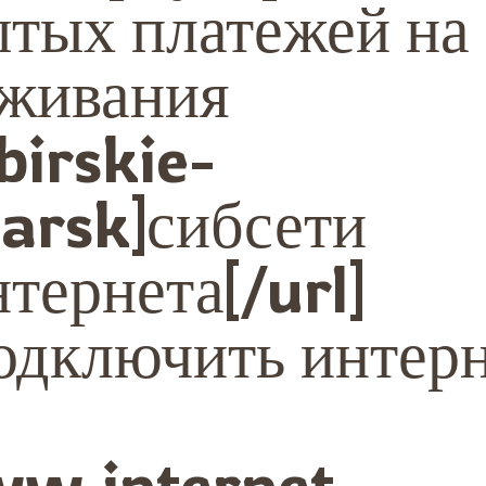
ытых платежей на
уживания
birskie-
yarsk]сибсети
тернета[/url]
подключить интер
ww.internet-