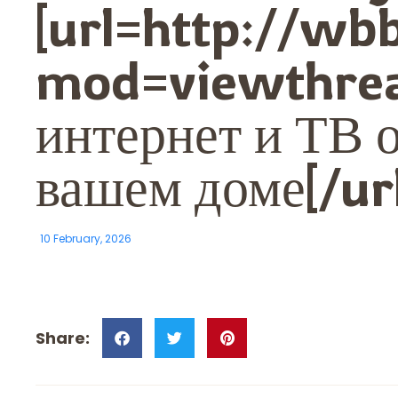
[url=http://w
mod=viewthre
интернет и ТВ 
вашем доме[/ur
10 February, 2026