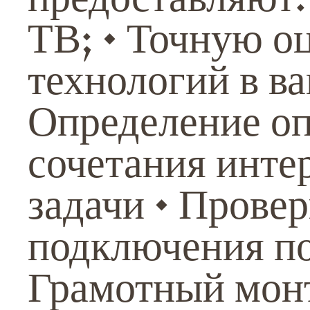
ТВ; • Точную о
технологий в в
Определение о
сочетания инте
задачи • Прове
подключения по
Грамотный монт