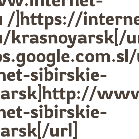
u /]https://intern
ru/krasnoyarsk[/ur
ps.google.com.sl/
net-sibirskie-
yarsk]http://www
net-sibirskie-
arsk[/url]