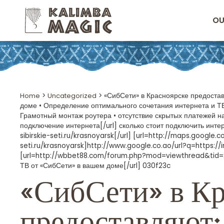
OU
Home
>
Uncategorized
>
«СибСети» в Красноярске предостав
доме • Определение оптимального сочетания интернета и ТВ
Грамотный монтаж роутера • отсутствие скрытых платежей на 
подключение интернета[/url] сколько стоит подключить интерне
sibirskie-seti.ru/krasnoyarsk[/url] [url=http://maps.google.co
seti.ru/krasnoyarsk]http://www.google.co.ao/url?q=https://in
[url=http://wbbet88.com/forum.php?mod=viewthread&tid
ТВ от «СибСети» в вашем доме[/url] 030f23c
«СибСети» в Кр
предоставляют: