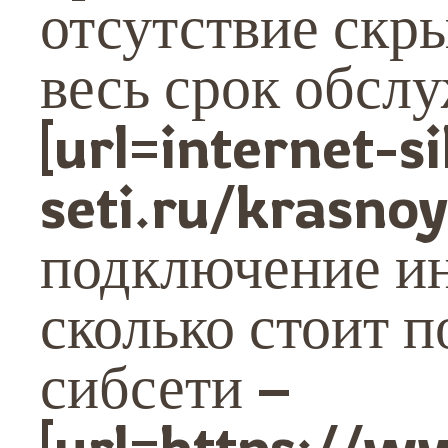
отсутствие скр
весь срок обсл
[url=internet-si
seti.ru/krasno
подключение ин
сколько стоит 
сибсети –
[url=https://w