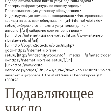
Подбор оптимального пакета услуг под ваши задачи •
Проверку инфраструктуры по вашему адресу •
Профессиональную установку оборудования •
Индивидуальную помощь техспециалиста • Фиксированные
тарифы на весь срок обслуживания [url=internet-sibirskie-
seti.ru]сибирские сети пакеты услуг телевидение и
интернет[/url] сибирские сети интернет цена –
[url=https://internet-sibirskie-seti.ru]https://www.internet-
sibirskie-seti.ru[/url]
[url=http://oopt.w2atech.ru/bitrix/rk.php?
goto=https://internet-sibirskie-
seti.ru/]http://windsorplywood.info/__media__/js/netsoltrad
d=https://internet-sibirskie-seti.ru/[/url]
[url=https://www.akita-
denko.co.jp/pages/5/b_id=9/r_id=1/fid=b12cb38201c287765
интернет и цифровое ТВ от «СибСети» в Новосибирске[/url]
f030f23
Подавляющее
число