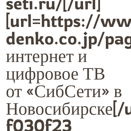
seti.ru/[/url]
[url=https://w
denko.co.jp/p
интернет и
цифровое ТВ
от «СибСети» в
Новосибирске[/u
f030f23