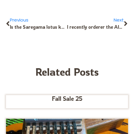
Previous
Next
Is the Saregama lotus kalimba still available? I can’t find an option to buy it. I absolutely need one, it sounds angelic
I recently orderer the Alaska kalimba pics. I really enjoy them as I hate having thumbnails, they drive me crazy, so I enjoy something I can remove. I was curious if you had any plans on making slightly larger ones than the XLs. Guess I have some big bear paws on me. Thanks for your time.
Related Posts
Fall Sale 25