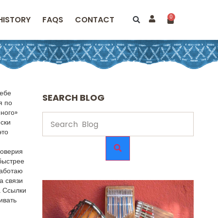
0
HISTORY
FAQS
CONTACT
тебе
SEARCH BLOG
я по
нного»
иски
это
доверия
 быстрее
работаю
а связи
а Ссылки
ивать