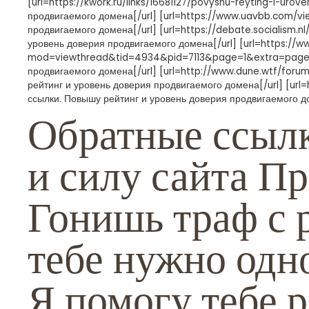
[url=https://kwork.ru/links/16681127/povyshu-reyting-i-u
продвигаемого домена[/url] [url=https://www.uavbb.com/v
продвигаемого домена[/url] [url=https://debate.socialism
уровень доверия продвигаемого домена[/url] [url=https://
mod=viewthread&tid=4934&pid=7113&page=1&extra=page%3
продвигаемого домена[/url] [url=http://www.dune.wtf/fo
рейтинг и уровень доверия продвигаемого домена[/url] [u
ссылки. Повышу рейтинг и уровень доверия продвигаемого д
Обратные ссылк
и силу сайта П
Гонишь траф с 
тебе нужно одно
Я помогу тебе р