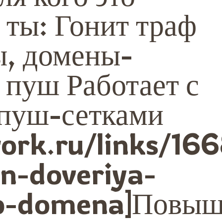
 ты: Гонит траф
ы, домены-
 пуш Работает с
 пуш-сетками
work.ru/links/16
en-doveriya-
o-domena]Повы