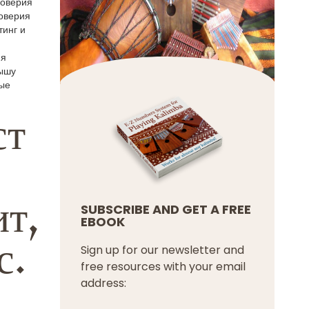
доверия
доверия
тинг и
ия
вышу
ные
ст
ит,
SUBSCRIBE AND GET A FREE
EBOOK
с.
Sign up for our newsletter and
free resources with your email
address: