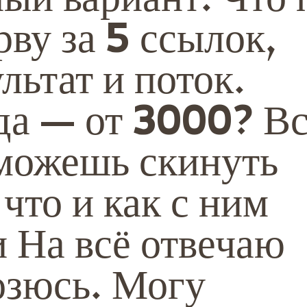
ву за 5 ссылок,
льтат и поток.
да — от 3000? В
можешь скинуть
 что и как с ним
и На всё отвечаю
озюсь. Могу