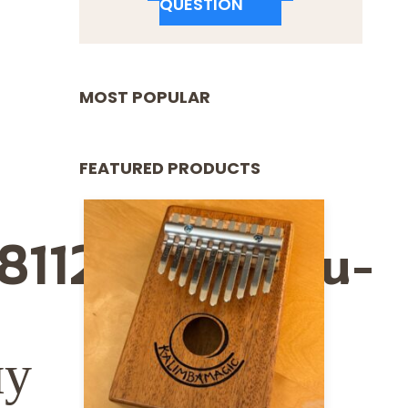
QUESTION
MOST POPULAR
FEATURED PRODUCTS
681127/povyshu-
шу