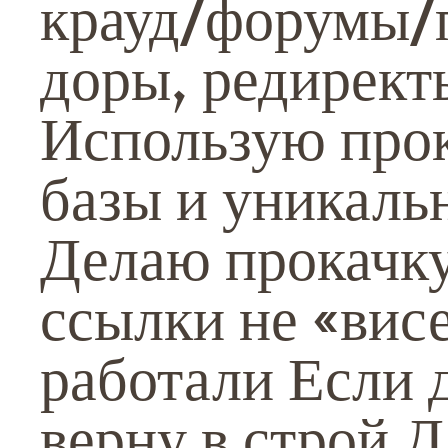
крауд/форумы/
доры, редирект
Использую прок
базы и уникаль
Делаю прокачку
ссылки не «висе
работали Если 
верну в строй Д