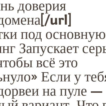
ень доверия
домена[/url]
тки под основную
инг Запускает сер
чтобы всё это
ьнуло» Если у теб
дорвеи на пуле —
ый вариант. Что 