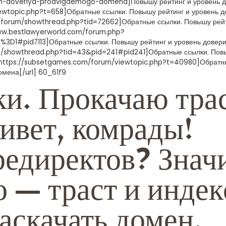
roven-doveriya-prodvigaemogo-domena]Повышу рейтинг и уровень 
iewtopic.php?t=658]Обратные ссылки. Повышу рейтинг и уровень 
.nl/forum/showthread.php?tid=72662]Обратные ссылки. Повышу рей
www.bestlawyerworld.com/forum.php?
D1#pid7113]Обратные ссылки. Повышу рейтинг и уровень довер
rum/showthread.php?tid=43&pid=241#pid241]Обратные ссылки. По
rl=https://subsetgames.com/forum/viewtopic.php?t=40980]Обрат
омена[/url] 60_61f9
и. Прокачаю тра
ривет, комрады!
редиректов? Знач
 — траст и индек
аскачать домен.