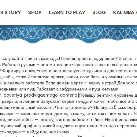
R STORY
SHOP
LEARN TO PLAY
BLOG
KALIMBA 
 силу сайта Привет, комрады! Гонишь траф с редиректов? Значит, 
. Работаю руками + автоматизация через софт, так что всё делаетс
? Формирую анкор-лист и настроенную сетку линков для «естестве
сабы, сетки Использую прокси, капчи, свои базы и уникальные сп
, а реально работали Если домен мёртв — верну в строй Для кого 
днодневки или пуш Работает с сабдоменами и пуш-сетками
roven-doveriya-prodvigaemogo-domena]Повышу рейтинг и уровень 
 дверь или лендинг Запускает серые ленды и хочет, чтобы всё это
вообще идеальный вариант. Что по стоимости? Не рву за 5 ссылок, 
даемо — можешь скинуть домен, я скажу, что и как с ним делать. Н
оги, живые кейсы — покажу, как оно работает в бою. Ну и финалочк
т пушечный профиль, живой индекс и норм траст. Не надо переплач
ть задача — найду под неё схему.