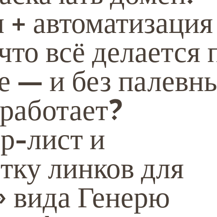
 + автоматизация
 что всё делается 
е — и без палевн
 работает?
р-лист и
тку линков для
» вида Генерю