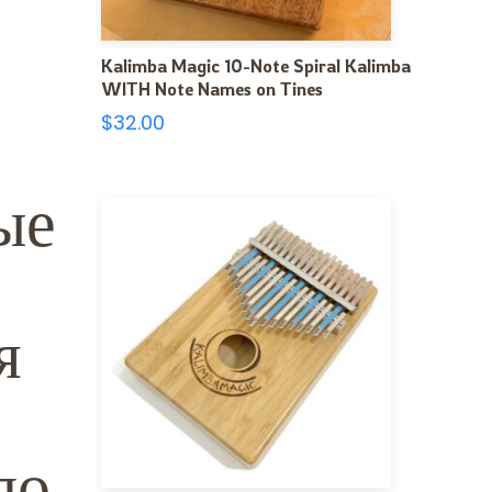
Kalimba Magic 10-Note Spiral Kalimba
WITH Note Names on Tines
$
32.00
ые
я
по