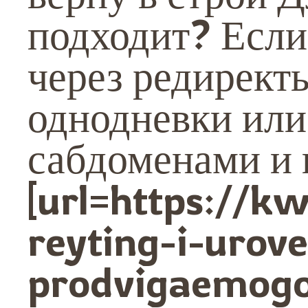
подходит? Если
через редирект
однодневки или
сабдоменами и
[url=https://k
reyting-i-urov
prodvigaemog