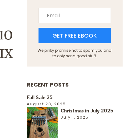
по
GET FREE EBOOK
ых
We pinky promise not to spam you and
to only send good stuff.
RECENT POSTS
Fall Sale 25
August 28, 2025
Christmas in July 2025
July 1, 2025