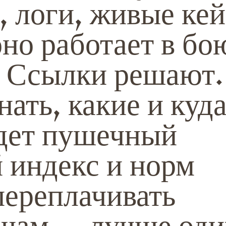
, логи, живые ке
но работает в бо
а Ссылки решают.
ать, какие и куда
дет пушечный
 индекс и норм
переплачивать
шам — лучше оди