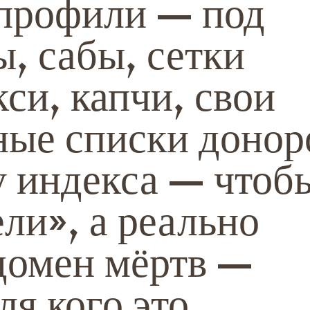
профили — под
ы, сабы, сетки
си, капчи, свои
ные списки донор
 индекса — чтоб
ли», а реально
домен мёртв —
ля кого это