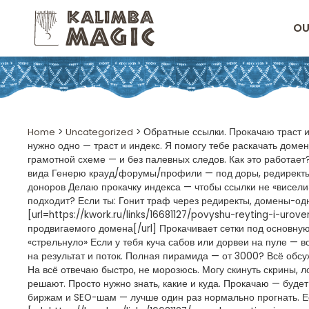
OU
Home
>
Uncategorized
>
Обратные ссылки. Прокачаю траст и
нужно одно — траст и индекс. Я помогу тебе раскачать домен
грамотной схеме — и без палевных следов. Как это работает
вида Генерю крауд/форумы/профили — под доры, редиректы, 
доноров Делаю прокачку индекса — чтобы ссылки не «висели»
подходит? Если ты: Гонит траф через редиректы, домены-о
[url=https://kwork.ru/links/16681127/povyshu-reyting-i-u
продвигаемого домена[/url] Прокачивает сетки под основную
«стрельнуло» Если у тебя куча сабов или дорвеи на пуле — 
на результат и поток. Полная пирамида — от 3000? Всё обсуж
На всё отвечаю быстро, не морозюсь. Могу скинуть скрины, л
решают. Просто нужно знать, какие и куда. Прокачаю — буде
биржам и SEO-шам — лучше один раз нормально прогнать. Ес