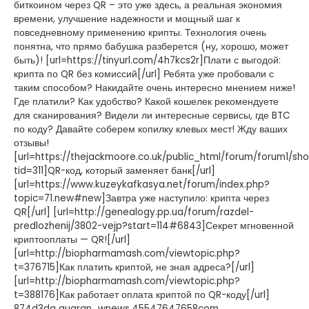
биткоином через QR – это уже здесь, а реальная экономия
времени, улучшение надежности и мощный шаг к
повседневному применению крипты. Технология очень
понятна, что прямо бабушка разберется (ну, хорошо, может
быть)! [url=https://tinyurl.com/4h7kcs2r]Плати с выгодой:
крипта по QR без комиссий[/url] Ребята уже пробовали с
таким способом? Накидайте очень интересно мнением ниже!
Где платили? Как удобство? Какой кошелек рекомендуете
для сканирования? Видели ли интересные сервисы, где BTC
по коду? Давайте соберем копилку клевых мест! Жду ваших
отзывы!
[url=https://thejackmoore.co.uk/public_html/forum/forum1/sh
tid=311]QR-код, который заменяет банк[/url]
[url=https://www.kuzeykafkasya.net/forum/index.php?
topic=71.new#new]Завтра уже наступило: крипта через
QR[/url] [url=http://genealogy.pp.ua/forum/razdel-
predlozhenij/3802-vejp?start=114#6843]Секрет мгновенной
криптооплаты — QR![/url]
[url=http://biopharmamash.com/viewtopic.php?
t=376715]Как платить криптой, не зная адреса?[/url]
[url=http://biopharmamash.com/viewtopic.php?
t=388176]Как работает оплата криптой по QR-коду[/url]
874d3da quaran_wnews.45547647658com