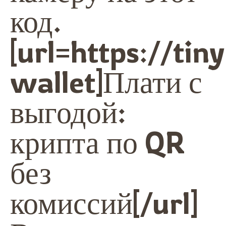
код.
[url=https://tin
wallet]Плати с
выгодой:
крипта по QR
без
комиссий[/url]