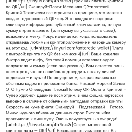
[url=https://tinyurl.com/4h7kcs2r]Урок: как платить криптой
по QR[/url] Сканируй-Плати: Механика QR-платежей
Криптой Технически все строится на принципе, что магазин
создает одноразовый QR-код. Этот квадратик содержит
ключевую информацию: публичный ключ магазина, точную
сумму в криптовалюте (или сумму вы указываете сами),
возможно и метку. Фокус начинается, когда пользователь
открываешь любимый криптоприложение и наводишь камеру
на этот код. [url=https://tinyurl.com/antarctic-wallet]Плати
с выгодой: крипта по QR без комиссий[/url] Ваше кошелек
быстро видит инфу, без твоей помощи вставляет адрес
получателя и сумму (если она указана). Вам остается лишь
посмотреть, что нет ошибок, подтвердить оплату личной
подписью – и вуаля! По ощущениям, как расплачиваться
обычным кодом в приложении банка. Никакой мороки! Зачем
ЭТО Нужно Очевидные Плюсы|Почему QR-Оплата Криптой –
Супер Удобно? Давайте посмотрим, в чем фишка чертовски
выгодно в отличие от обычными методами отправки крипты:
Скорость не хуже фиата: Сканируй – Подтверждай – Готово.
Минус нудного вбивания длинных строк. Риск ошибки
практически к минимуму. Очень почувствуешь в очереди!
[url=https://tinyurl.com/4h7kcs2r]Секрет мгновенной
криптооплаты — QR![/url] Безопасность усиливается: Вы