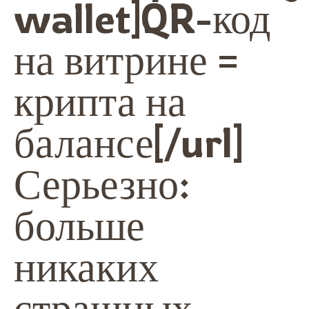
wallet]QR-код
на витрине =
крипта на
балансе[/url]
Серьезно:
больше
никаких
страшных