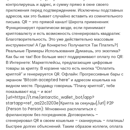
контролируешь и адрес, и сумму прямо в окне своего
приложения перед подтверждением. Исключены подставных
адресов, как это бывает случайно вставить из сомнительного
письма. QR – это прямой канал! Широта применения:
Функционирует практически везде, если принимают
криптовалюту и есть возможность сгенерировать квадратик:
Благотворительность. Это уже действительно массовым
инструментом! А Где Конкретно Получается Так Платить?|
Реальные Примеры Использования Думаешь, это экзотика?
Как бы не так! Все больше мест поддерживают оплату по QR:
В Интернете: Маркетплейсы, предлагающие цифровые
товары за крипту. В корзине часто есть кнопка “Оплатить
криптой” и генерируется QR. Офлайн: Прогрессивные бары с
экраном “Bitcoin accepted here” и адресом кошелька на
видном месте. Продавцу говоришь “Плачу криптой”, тебе
показывают код – и все!
[url=https://t.me/antarctic_wallet_bot/app?
startapp=ref_aa22c3203e]Крипта за секунды[/url] P2P
(Person to Person): Мгновенно расплатиться с
фрилансером без посредников. Договорились –
сгенерировал QR в своем кошельке – сканируешь – платишь!
Быстрее долгих объяснений. Таким образом коллеги, оплата