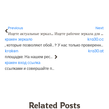
Previous
Next
Ищете актуальные зеркала для входа на Kraken? У нас собраны только рабочие и проверенные ссылки на
Ищете рабочие зеркала для входа на
кракен зеркало
kra30.cc
, которые позволяют обойти блокировки и получить доступ к
? У нас только проверенные и актуальные ссылки на торговую площадку . Инструкции по безопасному входу через Tor и VPN, а также свежие ссылки в нашем Telegram канале. Заходите и совершайте покупки быстро и безопасно на
kraken
kra30.at
площадке. На нашем ресурсе вы найдёте инструкции по безопасному входу через Tor-браузер и VPN, а также свежие кракен зеркала в Telegram-канале. Пользуйтесь актуальными
кракен вход ссылка
ссылками и совершайте покупки анонимно, быстро и максимально безопасно.
Related Posts