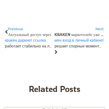
Previous
Next
Актуальный доступ через
KRAKEN маркетплейс уже давно считается одной из самых удобных и надёжных площадок. Официальный работает стабильно, доступ не пропадает, а зеркала всегда обновляются вовремя. Поддержка отвечает быстро,
кракен даркнет ссылка
кракен вход в личный кабинет
работает стабильно на любых устройствах. Все проверенные ссылки обновляются ежедневно, что гарантирует надежность и безопасность входа. Даже при блокировках подключение остается быстрым и удобным.
решает спорные моменты честно. Покупки проходят без задержек, криптоплатежи принимаются моментально. Многие отмечают и ассортимент — здесь можно найти как привычные сервисы, так и редкие товары. Всё это делает KRAKEN местом, которому доверяют тысячи пользователей.
Related Posts